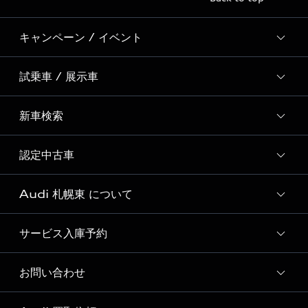
キャンペーン / イベント
試乗車 / 展示車
全国統一イベント
ディーラー独自イベント
新車検索
試乗予約
試乗車・展示車一覧
認定中古車
新車検索
Audi 札幌東 について
Audi認定中古車検索
サービス入庫予約
Audi 札幌東 店舗情報
Audi 札幌東 認定中古車コーナー
お問い合わせ
Audi 札幌東 サービス入庫予約
Audi 札幌東 運営会社概要