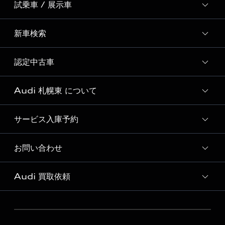
試乗車 / 展示車
全国統一イベント
ディーラー独自イベント
新車検索
試乗予約
試乗車・展示車一覧
認定中古車
新車検索
Audi 札幌東 について
Audi認定中古車検索
サービス入庫予約
Audi 札幌東 店舗情報
Audi 札幌東 認定中古車コーナー
お問い合わせ
Audi 札幌東 サービス入庫予約
Audi 札幌東 運営会社概要
Audi 買取依頼
各種お問い合わせ
定期点検 / 車検 料金表
買取ページ