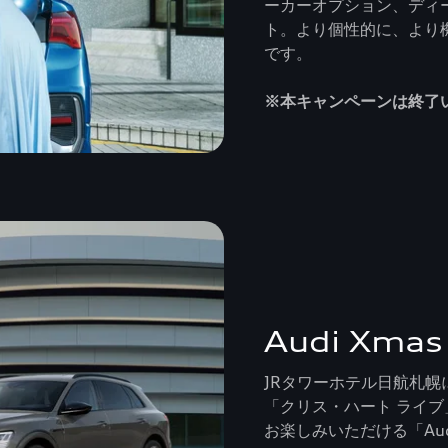
ーカーオプション、ディ
ト。より個性的に、より機
です。
※本キャンペーンは終了
Audi Xmas 
JRタワーホテル日航札
「クリス・ハート ライブ」
お楽しみいただける「Audi 