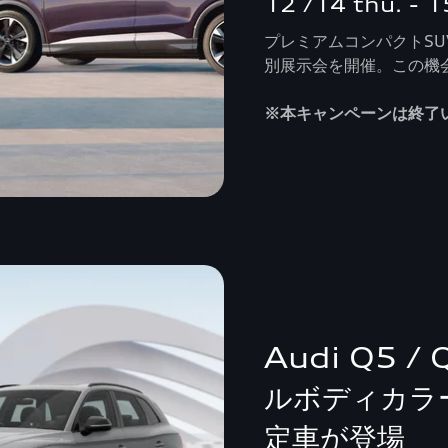
12 /14 thu. - 15
プレミアムコンパクトSUVの電
別展示会を開催。この機会
※本キャンペーンは終了
Audi Q5 /
ルボディカラ
定車が登場